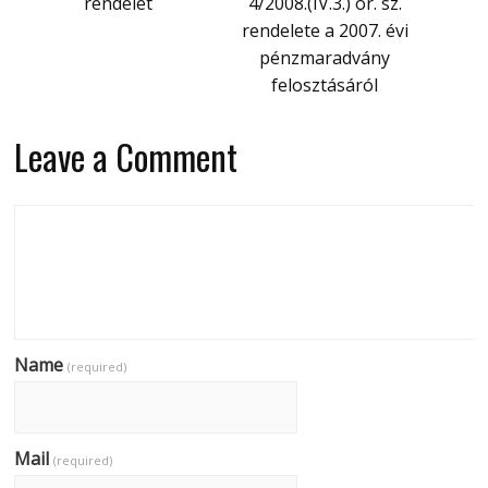
rendelet
4/2008.(IV.3.) ör. sz.
rendelete a 2007. évi
pénzmaradvány
felosztásáról
Leave a Comment
Name
(required)
Mail
(required)