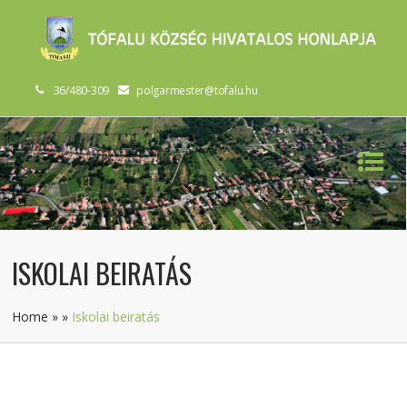
36/480-309
polgarmester@tofalu.hu
ISKOLAI BEIRATÁS
Home
»
»
Iskolai beiratás