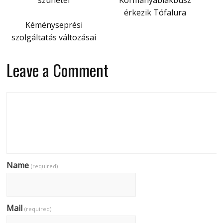
szünetel
Kormányablakbusz
érkezik Tófalura
Kéményseprési
szolgáltatás változásai
Leave a Comment
Name
(required)
Mail
(required)