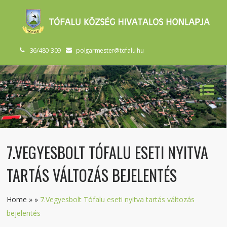
36/480-309
polgarmester@tofalu.hu
7.VEGYESBOLT TÓFALU ESETI NYITVA
TARTÁS VÁLTOZÁS BEJELENTÉS
Home
»
»
7.Vegyesbolt Tófalu eseti nyitva tartás változás
bejelentés