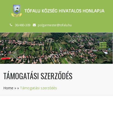
36/480-309
polgarmester@tofalu.hu
TÁMOGATÁSI SZERZŐDÉS
Home
»
»
Támogatási szerződés