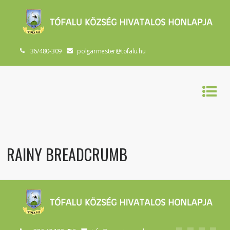
36/480-309
polgarmester@tofalu.hu
RAINY BREADCRUMB