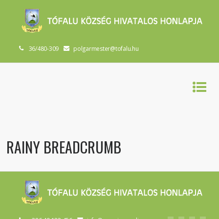
36/480-309
polgarmester@tofalu.hu
RAINY BREADCRUMB