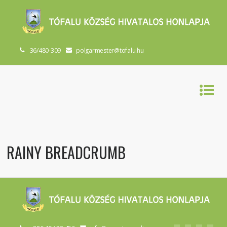
36/480-309
polgarmester@tofalu.hu
RAINY BREADCRUMB