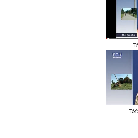
Tó
Tófa