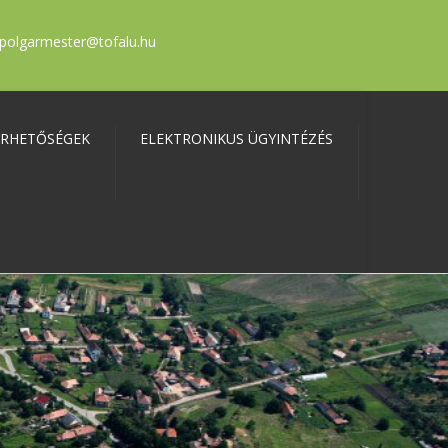
polgarmester@tofalu.hu
ÉRHETŐSÉGEK
ELEKTRONIKUS ÜGYINTÉZÉS