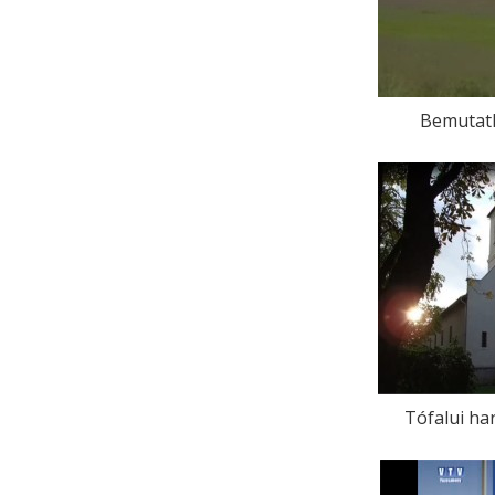
Bemutatk
Tófalui ha