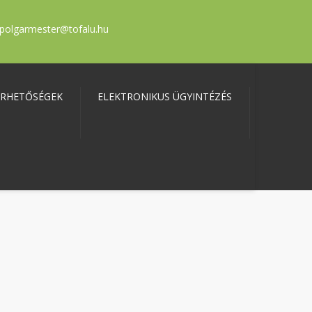
polgarmester@tofalu.hu
ÉRHETŐSÉGEK
ELEKTRONIKUS ÜGYINTÉZÉS