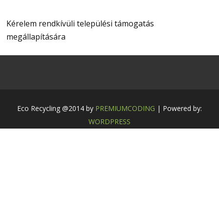
Kérelem rendkívüli települési támogatás
megállapítására
Eco Recycling @2014 by
PREMIUMCODING
| Powered by:
WORDPRESS