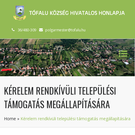
36/480-309
polgarmester@tofalu.hu
KÉRELEM RENDKÍVÜLI TELEPÜLÉSI
TÁMOGATÁS MEGÁLLAPÍTÁSÁRA
Home
»
Kérelem rendkívüli települési támogatás megállapítására