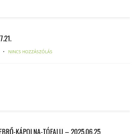
.21.
NINCS HOZZÁSZÓLÁS
EBRŐ-KÁPOLNA-TÓFALU – 2025.06.25