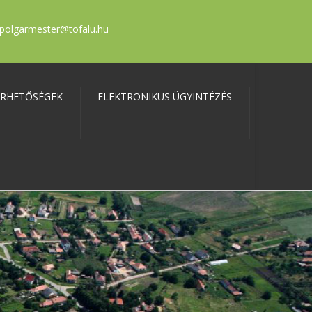
polgarmester@tofalu.hu
ÉRHETŐSÉGEK
ELEKTRONIKUS ÜGYINTÉZÉS