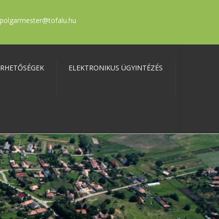
polgarmester@tofalu.hu
ÉRHETŐSÉGEK
ELEKTRONIKUS ÜGYINTÉZÉS