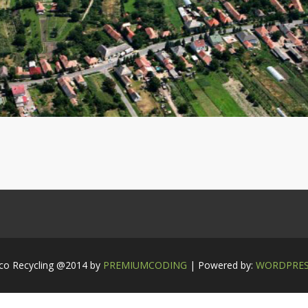
co Recycling @2014 by
PREMIUMCODING
| Powered by:
WORDPRE