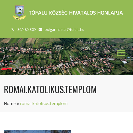
36/480-309
polgarmester@tofalu.hu
ROMAI.KATOLIKUS.TEMPLOM
Home
»
romai.katolikus.templom