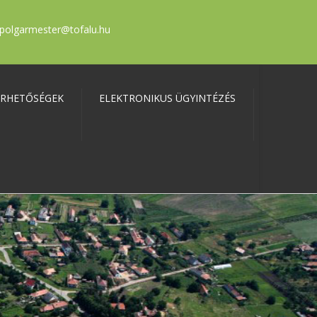
polgarmester@tofalu.hu
ÉRHETŐSÉGEK
ELEKTRONIKUS ÜGYINTÉZÉS