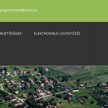
polgarmester@tofalu.hu
ÉRHETŐSÉGEK
ELEKTRONIKUS ÜGYINTÉZÉS