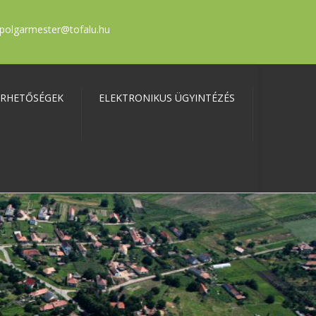
polgarmester@tofalu.hu
ÉRHETŐSÉGEK
ELEKTRONIKUS ÜGYINTÉZÉS