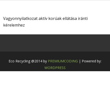
Vagyonnyilatkozat aktív korúak ellátása iránti
kérelemhez
Eco Recycling @2014 by
PREMIUMCODING
| Powered by:
WORDPRESS