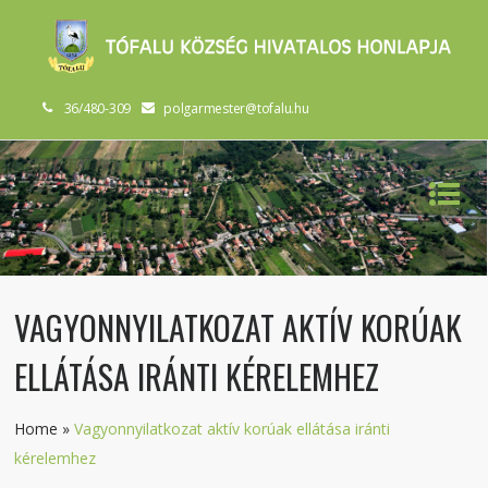
36/480-309
polgarmester@tofalu.hu
VAGYONNYILATKOZAT AKTÍV KORÚAK
ELLÁTÁSA IRÁNTI KÉRELEMHEZ
Home
»
Vagyonnyilatkozat aktív korúak ellátása iránti
kérelemhez