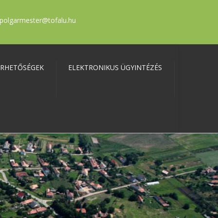
polgarmester@tofalu.hu
ÉRHETŐSÉGEK
ELEKTRONIKUS ÜGYINTÉZÉS