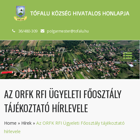
36/480-309
polgarmester@tofalu.hu
AZ ORFK RFI ÜGYELETI FŐOSZTÁLY
TÁJÉKOZTATÓ HÍRLEVELE
Home
»
Hírek
»
Az ORFK RFI Ügyeleti Főosztály tájékoztató
hírlevele