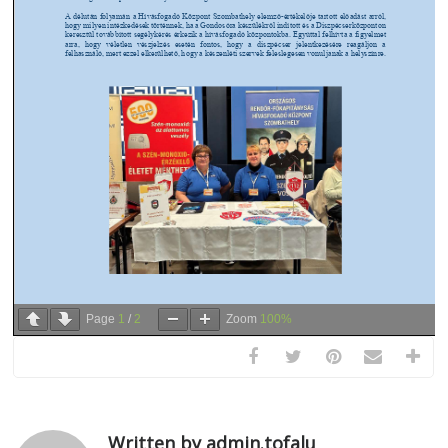
Page
1
/
2
Zoom
100%
Written by admin.tofalu