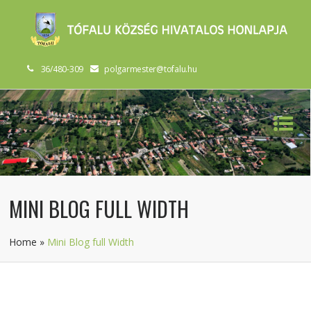
36/480-309
polgarmester@tofalu.hu
MINI BLOG FULL WIDTH
Home
»
Mini Blog full Width