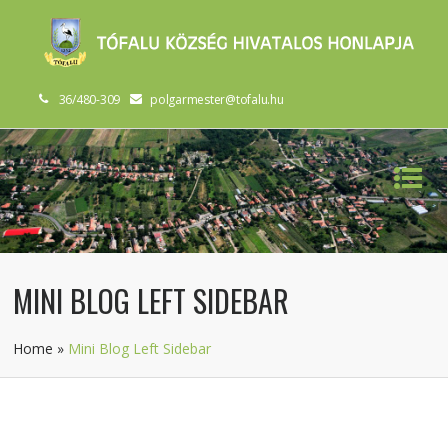
36/480-309
polgarmester@tofalu.hu
MINI BLOG LEFT SIDEBAR
Home
»
Mini Blog Left Sidebar