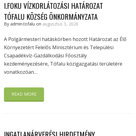
I.FOKU VÍZKORLÁTOZÁSI HATÁROZAT
TÓFALU KÖZSÉG ÖNKORMÁNYZATA
By admin.tofalu on
augusztus 3, 2026
A Polgármesteri hatáskörben hozott Határozat az Élő
Környezetért Felelős Minisztérium és Települési
Csapadékvíz-Gazdálkodási Főosztály
kezdeményezésére, Tófalu közigazgatási területére
vonatkozóan…
READ MORE
INGATLANÁRVERÉSI HIRDETMÉNY