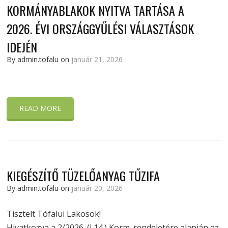
KORMÁNYABLAKOK NYITVA TARTÁSA A
2026. ÉVI ORSZÁGGYŰLÉSI VÁLASZTÁSOK
IDEJÉN
By admin.tofalu on
január 21, 2026
READ MORE
KIEGÉSZÍTŐ TÜZELŐANYAG TŰZIFA
By admin.tofalu on
január 20, 2026
Tisztelt Tófalui Lakosok!
Hivatkozva a 2/2026. (I.14.) Korm. rendeletére alapján az