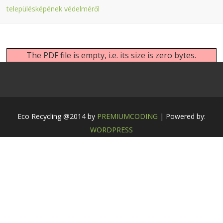
településképének védelméről
The PDF file is empty, i.e. its size is zero bytes.
Eco Recycling @2014 by
PREMIUMCODING
| Powered by:
WORDPRESS