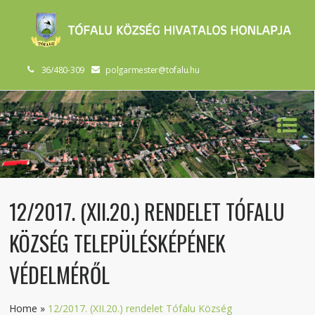
36/480-309
polgarmester@tofalu.hu
12/2017. (XII.20.) RENDELET TÓFALU
KÖZSÉG TELEPÜLÉSKÉPÉNEK
VÉDELMÉRŐL
Home
»
12/2017. (XII.20.) rendelet Tófalu Község