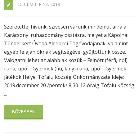
DECEMBER 18, 2019
Szeretettel hívunk, szívesen várunk mindenkit arra a
Karácsonyi ruhaadomány osztásra, melyet a Kápolnai
Tündérkert Óvoda Aldebrői Tagóvodájának, valamint
egyéb felajánlóknak segítségével gyűjtöttünk össze.
Válogatni lehet az alábbiak közül: – Felnőtt (férfi, női)
ruha, cipő – Gyermek (fiú, lány) ruha, cipő – Gyermek
játékok Helye: Tófalu Község Önkormányzata Ideje:
2019.december 20 /péntek/ 8,30-12 óráig Tófalu Község
...
BŐVEBBEN