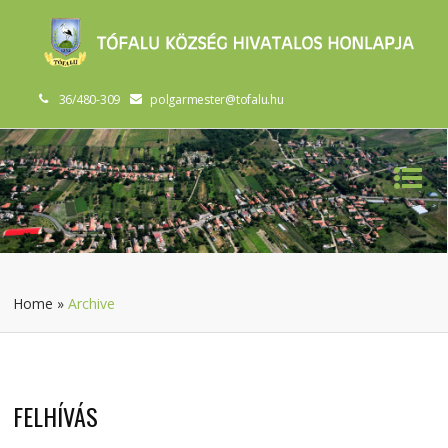
36/480-309
polgarmester@tofalu.hu
Home
»
Archive
FELHÍVÁS