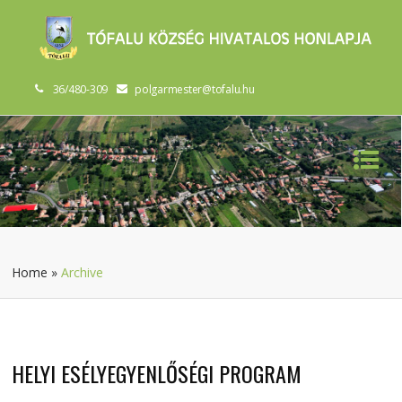
36/480-309
polgarmester@tofalu.hu
Home
»
Archive
HELYI ESÉLYEGYENLŐSÉGI PROGRAM