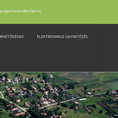
polgarmester@tofalu.hu
ÉRHETŐSÉGEK
ELEKTRONIKUS ÜGYINTÉZÉS