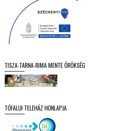
TISZA-TARNA-RIMA MENTE ÖRÖKSÉG
TÓFALUI TELEHÁZ HONLAPJA