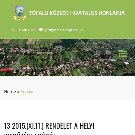
36/480-309
polgarmester@tofalu.hu
Home
»
Archive
13 2015.(XI.11.) RENDELET A HELYI