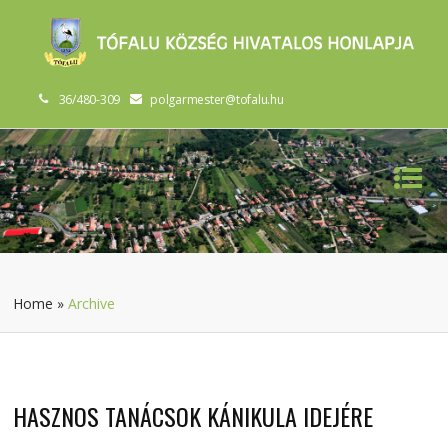
36/480-309
polgarmester@tofalu.hu
Home
»
Archive
HASZNOS TANÁCSOK KÁNIKULA IDEJÉRE