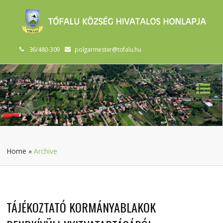
36/480-309
polgarmester@tofalu.hu
Home
»
Archive
TÁJÉKOZTATÓ KORMÁNYABLAKOK