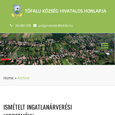
36/480-309
polgarmester@tofalu.hu
Home
»
Archive
ISMÉTELT INGATLANÁRVERÉSI