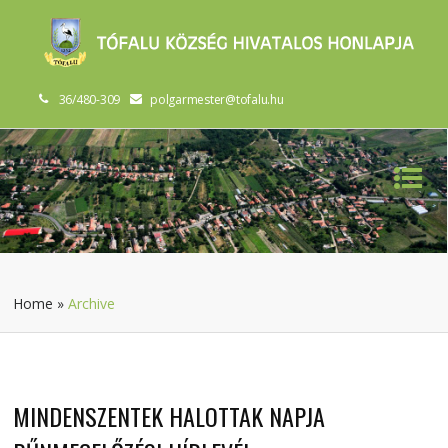
36/480-309
polgarmester@tofalu.hu
Home
»
Archive
MINDENSZENTEK HALOTTAK NAPJA