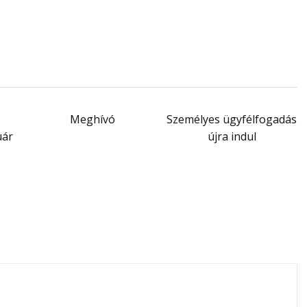
Meghívó
Személyes ügyfélfogadás
uár
újra indul