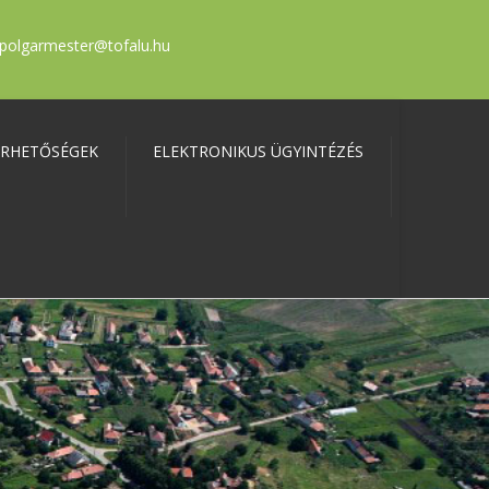
polgarmester@tofalu.hu
ÉRHETŐSÉGEK
ELEKTRONIKUS ÜGYINTÉZÉS