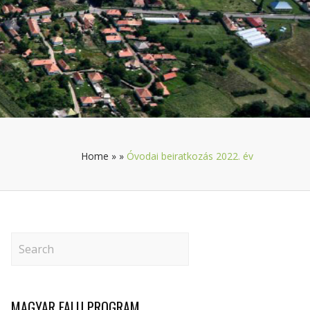
Home
»
»
Óvodai beiratkozás 2022. év
MAGYAR FALU PROGRAM