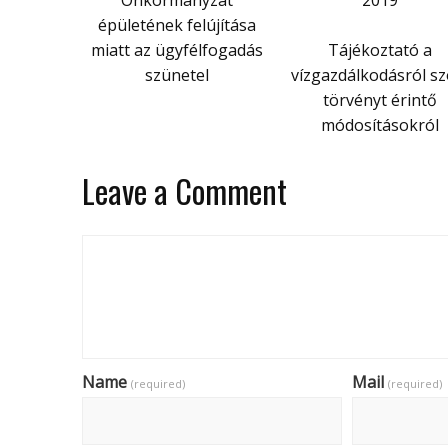
Önkormányzat
2019
épületének felújítása
miatt az ügyfélfogadás
Tájékoztató a
szünetel
vízgazdálkodásról sz
törvényt érintő
módosításokról
Leave a Comment
Name
Mail
(required)
(required)