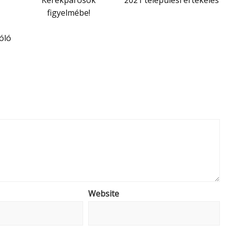
Kerékpárosok
2021 települési értékelés
figyelmébe!
óló
Website