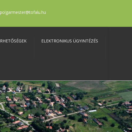
polgarmester@tofalu.hu
ÉRHETŐSÉGEK
ELEKTRONIKUS ÜGYINTÉZÉS