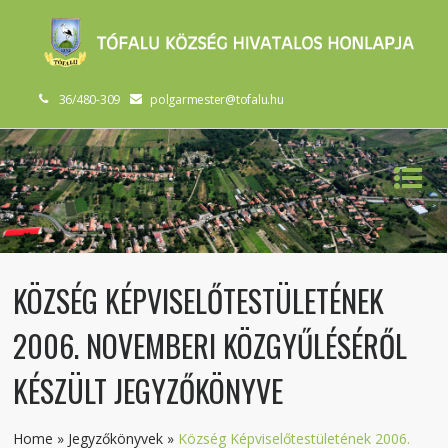
36/480-309
polgarmester@tofalu.hu
KÖZSÉG KÉPVISELŐTESTÜLETÉNEK
2006. NOVEMBERI KÖZGYŰLÉSÉRŐL
KÉSZÜLT JEGYZŐKÖNYVE
Home
»
Jegyzőkönyvek
»
Község Képviselőtestületének 2006.