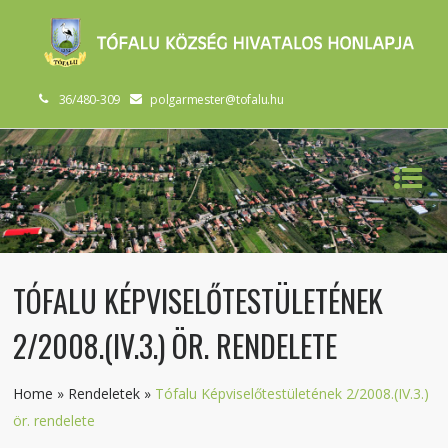
36/480-309
polgarmester@tofalu.hu
TÓFALU KÉPVISELŐTESTÜLETÉNEK
2/2008.(IV.3.) ÖR. RENDELETE
Home
»
Rendeletek
»
Tófalu Képviselőtestületének 2/2008.(IV.3.)
ör. rendelete