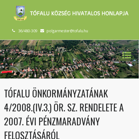
36/480-309
polgarmester@tofalu.hu
TÓFALU ÖNKORMÁNYZATÁNAK
4/2008.(IV.3.) ÖR. SZ. RENDELETE A
2007. ÉVI PÉNZMARADVÁNY
FELOSZTÁSÁRÓL