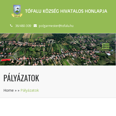
36/480-309
polgarmester@tofalu.hu
PÁLYÁZATOK
Home
»
»
Pályázatok