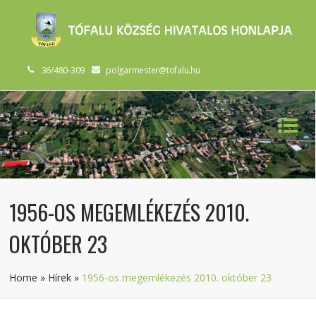
36/480-309
polgarmester@tofalu.hu
1956-OS MEGEMLÉKEZÉS 2010.
OKTÓBER 23
Home
»
Hírek
»
1956-os megemlékezés 2010. október 23