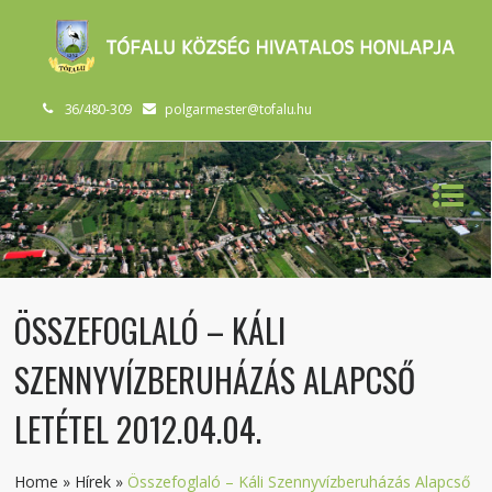
36/480-309
polgarmester@tofalu.hu
ÖSSZEFOGLALÓ – KÁLI
SZENNYVÍZBERUHÁZÁS ALAPCSŐ
LETÉTEL 2012.04.04.
Home
»
Hírek
»
Összefoglaló – Káli Szennyvízberuházás Alapcső