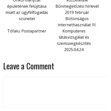
Önkormányzat
közzététele
épületének felújítása
Bűnmegelőzési hírlevél
miatt az ügyfélfogadás
2019 február
szünetel
Biztonságos
internethasználat III.
Tófalu: Postapartner
Komputeres
látásvizsgálat és
szemüvegkészítés
2025.04.24
Leave a Comment