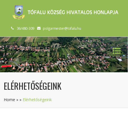
36/480-309
polgarmester@tofalu.hu
ELÉRHETŐSÉGEINK
Home
»
»
Elérhetőségeink