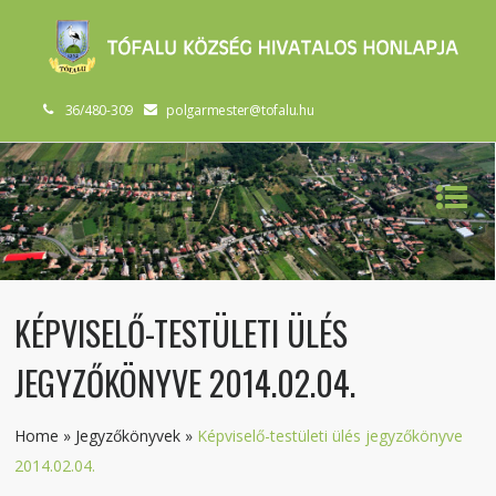
36/480-309
polgarmester@tofalu.hu
KÉPVISELŐ-TESTÜLETI ÜLÉS
JEGYZŐKÖNYVE 2014.02.04.
Home
»
Jegyzőkönyvek
»
Képviselő-testületi ülés jegyzőkönyve
2014.02.04.