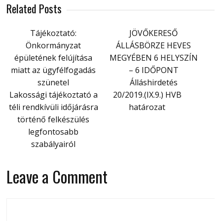
Related Posts
Tájékoztató:
JÖVŐKERESŐ
Önkormányzat
ÁLLÁSBÖRZE HEVES
épületének felújítása
MEGYÉBEN 6 HELYSZÍN
miatt az ügyfélfogadás
– 6 IDŐPONT
szünetel
Álláshirdetés
Lakossági tájékoztató a
20/2019.(IX.9.) HVB
téli rendkívüli időjárásra
határozat
történő felkészülés
legfontosabb
szabályairól
Leave a Comment