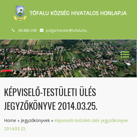
36/480-309
polgarmester@tofalu.hu
KÉPVISELŐ-TESTÜLETI ÜLÉS
JEGYZŐKÖNYVE 2014.03.25.
Home
»
Jegyzőkönyvek
»
Képviselő-testületi ülés jegyzőkönyve
2014.03.25.