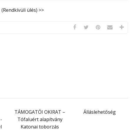
 (Rendkívüli ülés) >>
TÁMOGATÓI OKIRAT –
Álláslehetőség
-
Tófaluért alapítvány
l
Katonai toborzás