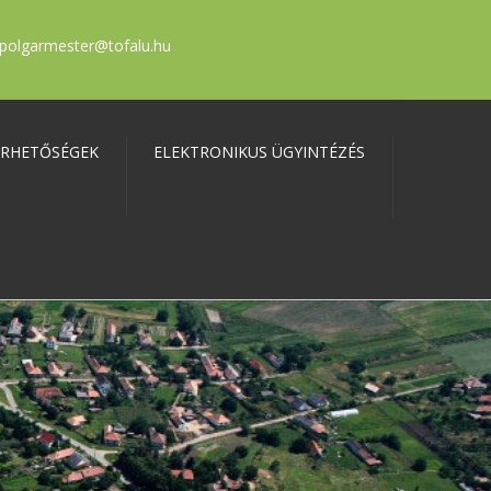
polgarmester@tofalu.hu
ÉRHETŐSÉGEK
ELEKTRONIKUS ÜGYINTÉZÉS