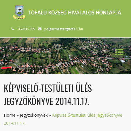
36/480-309
polgarmester@tofalu.hu
KÉPVISELŐ-TESTÜLETI ÜLÉS
JEGYZŐKÖNYVE 2014.11.17.
Home
»
Jegyzőkönyvek
»
Képviselő-testületi ülés jegyzőkönyve
2014.11.17.