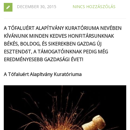
DECEMBER 30, 2015
NINCS HOZZÁSZÓLÁS
A TÓFALUÉRT ALAPÍTVÁNY KURATÓRIUMA NEVÉBEN
KÍVÁNUNK MINDEN KEDVES HONFITÁRSUNKNAK
BÉKÉS, BOLDOG, ÉS SIKEREKBEN GAZDAG ÚJ
ESZTENDőT, A TÁMOGATÓINKNAK PEDIG MÉG
EREDMÉNYESEBB GAZDASÁGI ÉVET!
A Tófaluért Alapítvány Kuratóriuma