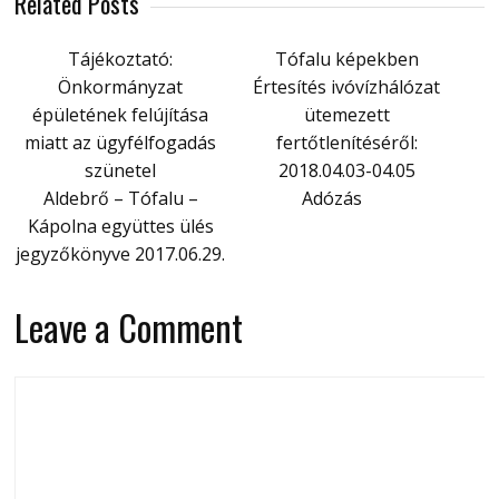
Related Posts
Tájékoztató:
Tófalu képekben
Önkormányzat
Értesítés ivóvízhálózat
épületének felújítása
ütemezett
miatt az ügyfélfogadás
fertőtlenítéséről:
szünetel
2018.04.03-04.05
Aldebrő – Tófalu –
Adózás
Kápolna együttes ülés
jegyzőkönyve 2017.06.29.
Leave a Comment