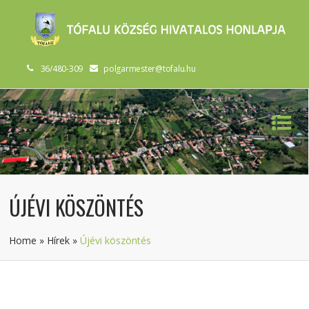
36/480-309
polgarmester@tofalu.hu
ÚJÉVI KÖSZÖNTÉS
Home
»
Hírek
»
Újévi köszöntés