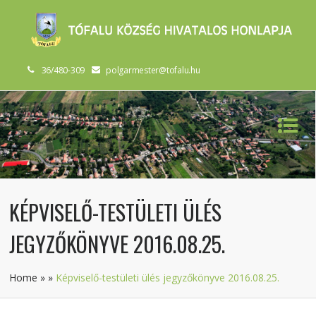
36/480-309
polgarmester@tofalu.hu
KÉPVISELŐ-TESTÜLETI ÜLÉS
JEGYZŐKÖNYVE 2016.08.25.
Home
»
»
Képviselő-testületi ülés jegyzőkönyve 2016.08.25.