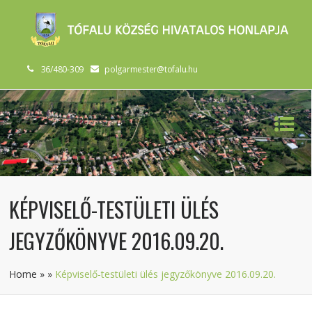
36/480-309
polgarmester@tofalu.hu
KÉPVISELŐ-TESTÜLETI ÜLÉS
JEGYZŐKÖNYVE 2016.09.20.
Home
»
»
Képviselő-testületi ülés jegyzőkönyve 2016.09.20.