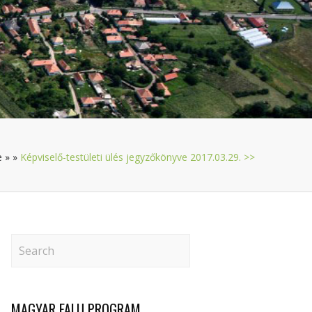
e
»
»
Képviselő-testületi ülés jegyzőkönyve 2017.03.29. >>
MAGYAR FALU PROGRAM