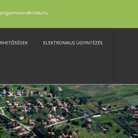
polgarmester@tofalu.hu
ÉRHETŐSÉGEK
ELEKTRONIKUS ÜGYINTÉZÉS