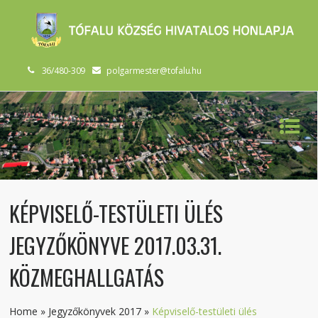
36/480-309
polgarmester@tofalu.hu
KÉPVISELŐ-TESTÜLETI ÜLÉS
JEGYZŐKÖNYVE 2017.03.31.
KÖZMEGHALLGATÁS
Home
»
Jegyzőkönyvek 2017
»
Képviselő-testületi ülés