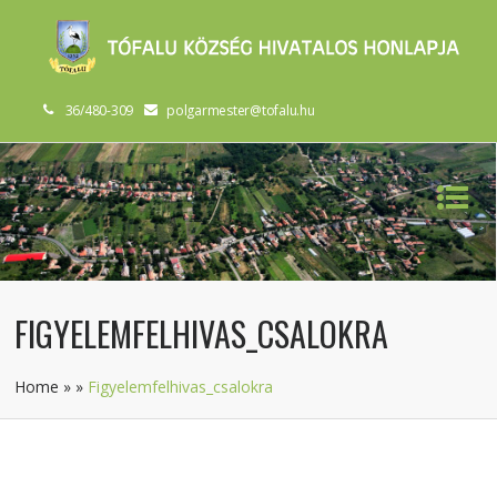
36/480-309
polgarmester@tofalu.hu
FIGYELEMFELHIVAS_CSALOKRA
Home
»
»
Figyelemfelhivas_csalokra