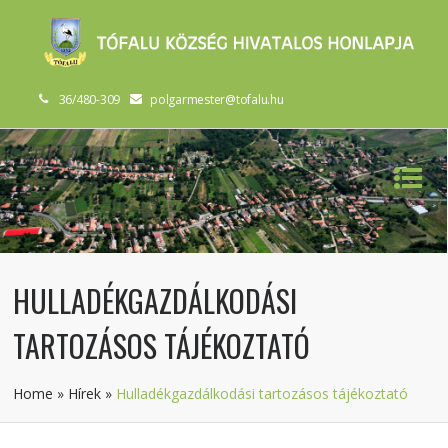
36/480-309
polgarmester@tofalu.hu
HULLADÉKGAZDÁLKODÁSI
TARTOZÁSOS TÁJÉKOZTATÓ
Home
»
Hírek
»
Hulladékgazdálkodási tartozásos tájékoztató