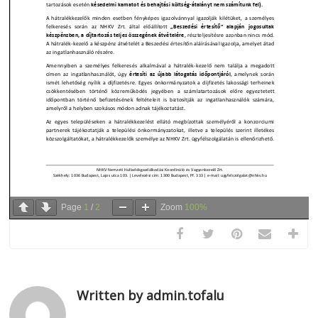
Page
1
/
2
Zoom
100%
Written by admin.tofalu