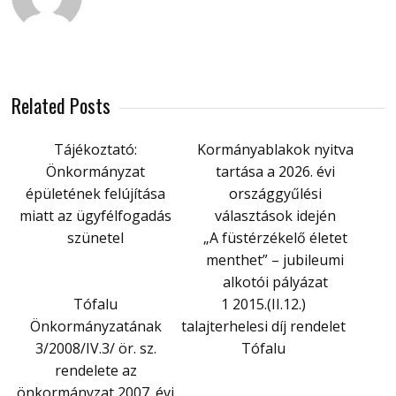
Related Posts
Tájékoztató:
Kormányablakok nyitva
Önkormányzat
tartása a 2026. évi
épületének felújítása
országgyűlési
miatt az ügyfélfogadás
választások idején
szünetel
„A füstérzékelő életet
menthet” – jubileumi
alkotói pályázat
Tófalu
1 2015.(II.12.)
Önkormányzatának
talajterhelesi díj rendelet
3/2008/IV.3/ ör. sz.
Tófalu
rendelete az
önkormányzat 2007. évi