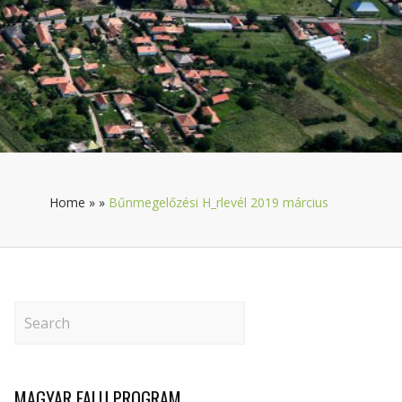
Home
»
»
Bűnmegelőzési H_rlevél 2019 március
MAGYAR FALU PROGRAM